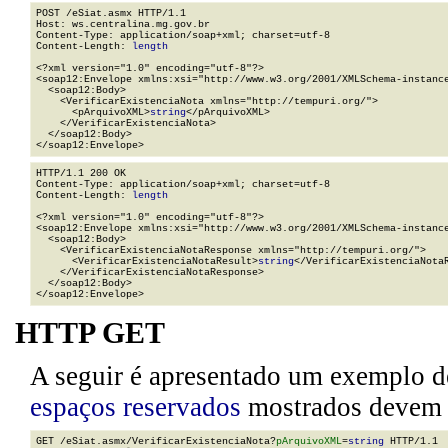
POST /eSiat.asmx HTTP/1.1

Host: ws.centralina.mg.gov.br

Content-Type: application/soap+xml; charset=utf-8

Content-Length: 
length
<?xml version="1.0" encoding="utf-8"?>

<soap12:Envelope xmlns:xsi="http://www.w3.org/2001/XMLSchema-instance
  <soap12:Body>

    <VerificarExistenciaNota xmlns="http://tempuri.org/">

      <pArquivoXML>
string
</pArquivoXML>

    </VerificarExistenciaNota>

  </soap12:Body>

</soap12:Envelope>
HTTP/1.1 200 OK

Content-Type: application/soap+xml; charset=utf-8

Content-Length: 
length
<?xml version="1.0" encoding="utf-8"?>

<soap12:Envelope xmlns:xsi="http://www.w3.org/2001/XMLSchema-instance
  <soap12:Body>

    <VerificarExistenciaNotaResponse xmlns="http://tempuri.org/">

      <VerificarExistenciaNotaResult>
string
</VerificarExistenciaNotaR
    </VerificarExistenciaNotaResponse>

  </soap12:Body>

</soap12:Envelope>
HTTP GET
A seguir é apresentado um exemplo d
espaços reservados
mostrados devem se
GET /eSiat.asmx/VerificarExistenciaNota?
pArquivoXML
=
string
 HTTP/1.1
