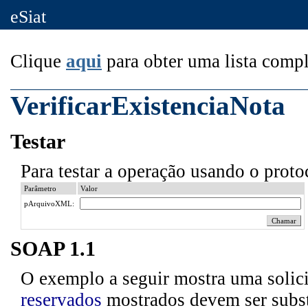
eSiat
Clique
aqui
para obter uma lista compl
VerificarExistenciaNota
Testar
Para testar a operação usando o prot
Parâmetro
Valor
pArquivoXML:
SOAP 1.1
O exemplo a seguir mostra uma solic
reservados
mostrados devem ser substi