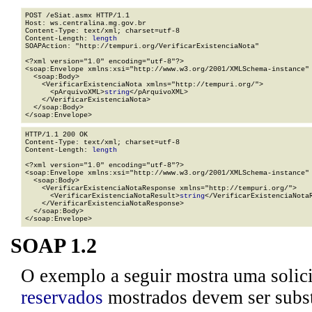
POST /eSiat.asmx HTTP/1.1

Host: ws.centralina.mg.gov.br

Content-Type: text/xml; charset=utf-8

Content-Length: 
length
SOAPAction: "http://tempuri.org/VerificarExistenciaNota"

<?xml version="1.0" encoding="utf-8"?>

<soap:Envelope xmlns:xsi="http://www.w3.org/2001/XMLSchema-instance" 
  <soap:Body>

    <VerificarExistenciaNota xmlns="http://tempuri.org/">

      <pArquivoXML>
string
</pArquivoXML>

    </VerificarExistenciaNota>

  </soap:Body>

</soap:Envelope>
HTTP/1.1 200 OK

Content-Type: text/xml; charset=utf-8

Content-Length: 
length
<?xml version="1.0" encoding="utf-8"?>

<soap:Envelope xmlns:xsi="http://www.w3.org/2001/XMLSchema-instance" 
  <soap:Body>

    <VerificarExistenciaNotaResponse xmlns="http://tempuri.org/">

      <VerificarExistenciaNotaResult>
string
</VerificarExistenciaNotaR
    </VerificarExistenciaNotaResponse>

  </soap:Body>

</soap:Envelope>
SOAP 1.2
O exemplo a seguir mostra uma solic
reservados
mostrados devem ser substi