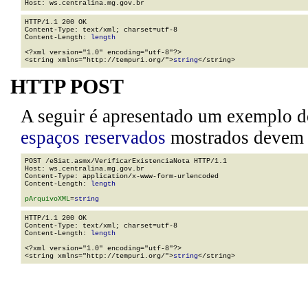
HTTP/1.1 200 OK

Content-Type: text/xml; charset=utf-8

Content-Length: 
length
<?xml version="1.0" encoding="utf-8"?>

<string xmlns="http://tempuri.org/">
string
</string>
HTTP POST
A seguir é apresentado um exemplo d
espaços reservados
mostrados devem se
POST /eSiat.asmx/VerificarExistenciaNota HTTP/1.1

Host: ws.centralina.mg.gov.br

Content-Type: application/x-www-form-urlencoded

Content-Length: 
length
pArquivoXML
=
string
HTTP/1.1 200 OK

Content-Type: text/xml; charset=utf-8

Content-Length: 
length
<?xml version="1.0" encoding="utf-8"?>

<string xmlns="http://tempuri.org/">
string
</string>